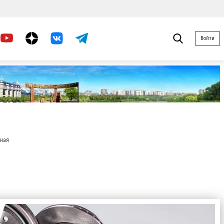
Войти
нная
ервис / Шины, диски