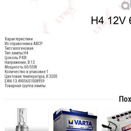
Характеристики
Из справочника ABCP
Тип:
галогеновая
Тип лампы:
H4
Цоколь:
P43t
Напряжение, В:
12
Мощность:
60/55W
Количество в упаковке:
1
Цветовая температура, К:
3200
EAN-13:
4905601008959
Товарная группа:
лампы
Пох