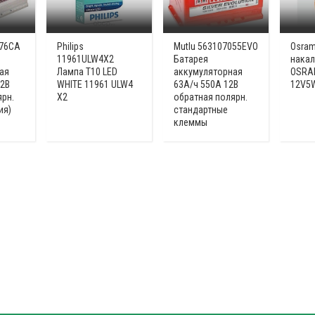
076CA
Philips
Mutlu 563107055EVO
Osram
11961ULW4X2
Батарея
накал
ая
Лампа T10 LED
аккумуляторная
OSRAM
12В
WHITE 11961 ULW4
63А/ч 550А 12В
12V5W
ярн.
X2
обратная полярн.
ия)
стандартные
клеммы