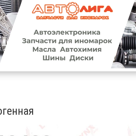
 статьи (2)
огенная