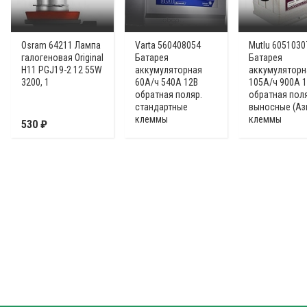
Osram 64211 Лампа
Varta 560408054
Mutlu 605103
галогеновая Original
Батарея
Батарея
H11 PGJ19-2 12 55W
аккумуляторная
аккумуляторн
3200, 1
60А/ч 540А 12В
105А/ч 900А 
обратная поляр.
обратная пол
стандартные
выносные (Аз
клеммы
клеммы
530 ₽