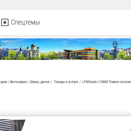
Спецтемы
арок / Автосервис / Шины, диски
Товары и услуги
LYNXauto L10460 Лампа галоге
части для иномарок / Автос