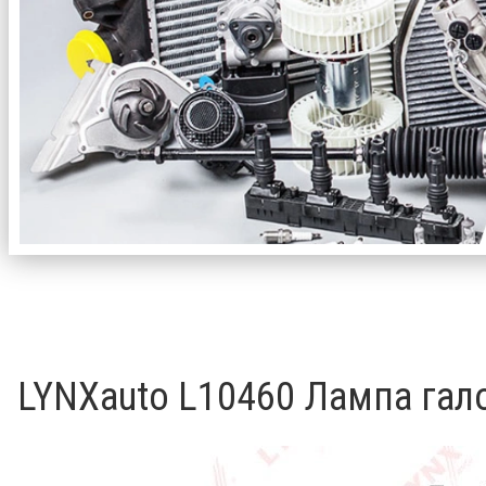
Описание
Товары и услуги (335)
Новости и
LYNXauto L10460 Лампа гал