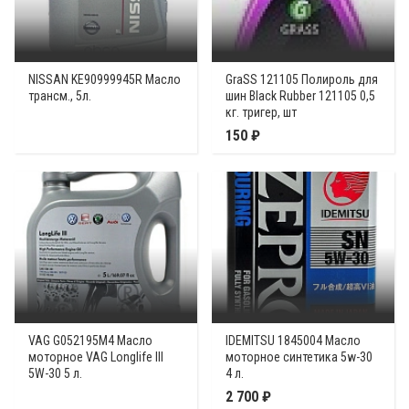
NISSAN KE90999945R Масло
GraSS 121105 Полироль для
трансм., 5л.
шин Black Rubber 121105 0,5
кг. тригер, шт
150 ₽
VAG G052195M4 Масло
IDEMITSU 1845004 Масло
моторное VAG Longlife III
моторное синтетика 5w-30
5W-30 5 л.
4 л.
2 700 ₽