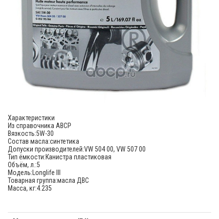
Характеристики
Из справочника ABCP
Вязкость:
5W-30
Состав масла:
синтетика
Допуски производителей:
VW 504 00, VW 507 00
Тип ёмкости:
Канистра пластиковая
Объём, л.:
5
Модель:
Longlife III
Товарная группа:
масла ДВС
Масса, кг:
4.235