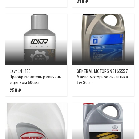
310 ₽
Lavr LN1436
GENERAL MOTORS 93165557
Преобразователь ржавчины
Масло моторное синтетика
с цинком 500мл
5w-30 5 л.
250 ₽